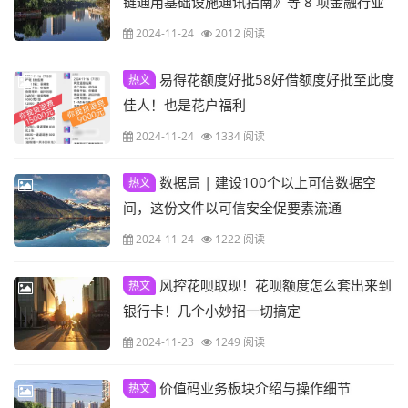
链通用基础设施通讯指南》等 8 项金融行业
标准
2024-11-24
2012 阅读
易得花额度好批58好借额度好批至此度
热文
佳人！也是花户福利
2024-11-24
1334 阅读
数据局 | 建设100个以上可信数据空
热文
间，这份文件以可信安全促要素流通
2024-11-24
1222 阅读
风控花呗取现！花呗额度怎么套出来到
热文
银行卡！几个小妙招一切搞定
2024-11-23
1249 阅读
价值码业务板块介绍与操作细节
热文