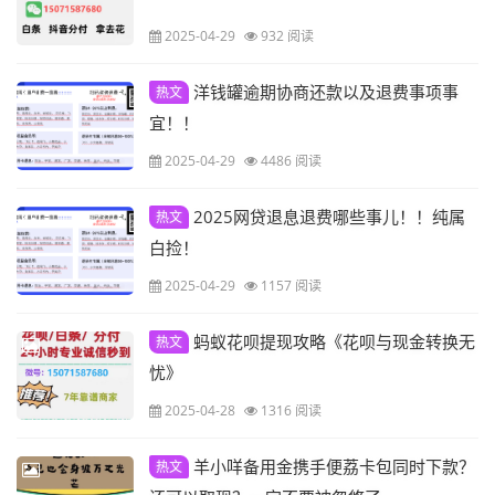
2025-04-29
932 阅读
洋钱罐逾期协商还款以及退费事项事
热文
宜！！
2025-04-29
4486 阅读
2025网贷退息退费哪些事儿！！纯属
热文
白捡！
2025-04-29
1157 阅读
蚂蚁花呗提现攻略《花呗与现金转换无
热文
忧》
2025-04-28
1316 阅读
羊小咩备用金携手便荔卡包同时下款？
热文