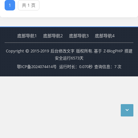
1
共 1 页
底部导航1
底部导航2
底部导航3
底部导航4
Copyright
2015-2019
后台修改文字
版权所有. 基于
Z-BlogPHP
搭建
安全运行
6573
天
鄂ICP备2024074414号
运行时长：0.070秒
查询信息：7 次