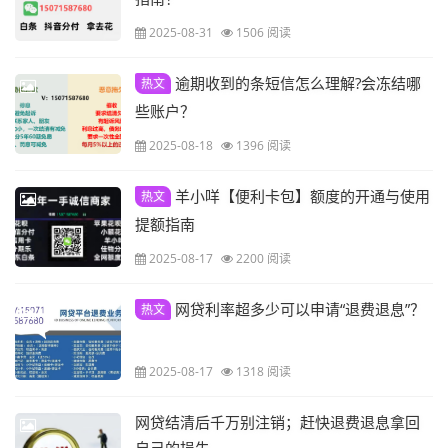
2025-08-31
1506 阅读
逾期收到的条短信怎么理解?会冻结哪
热文
些账户？
2025-08-18
1396 阅读
羊小咩【便利卡包】额度的开通与使用
热文
提额指南
2025-08-17
2200 阅读
网贷利率超多少可以申请“退费退息”？
热文
2025-08-17
1318 阅读
网贷结清后千万别注销；赶快退费退息拿回