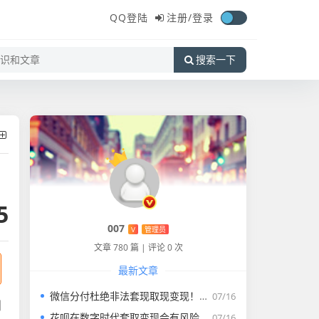
QQ登陆
注册/
登录
搜索一下
5
007
V
管理员
文章 780 篇
|
评论 0 次
最新文章
微信分付杜绝非法套现取现变现！！！
07/16
剖
花呗在数字时代套取变现会有风险吗？
07/16