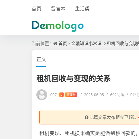
首页
留言本
生活类
当前位置：
首页
金融知识小常识
租机回收与变现
正文
租机回收与变现的关系
007
/
2025-06-05
/
692阅读
/
0评
V
管理员
此篇文章发布距今已超过
租机变现、租机换米确实是能做到秒回款的