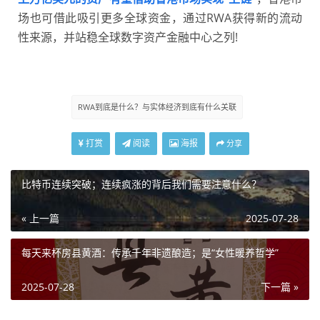
场也可借此吸引更多全球资金，通过RWA获得新的流动
性来源，并站稳全球数字资产金融中心之列!
RWA到底是什么？与实体经济到底有什么关联
打赏
阅读
海报
分享
比特币连续突破；连续疯涨的背后我们需要注意什么？
« 上一篇
2025-07-28
每天来杯房县黄酒：传承千年非遗酿造；是“女性暖养哲学”
2025-07-28
下一篇 »