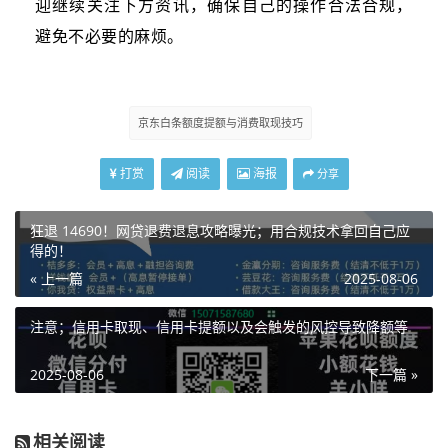
迎继续关注下方资讯，确保自己的操作合法合规，
避免不必要的麻烦。
京东白条额度提额与消费取现技巧
打赏
阅读
海报
分享
狂退 14690！网贷退费退息攻略曝光；用合规技术拿回自己应
得的！
« 上一篇
2025-08-06
注意；信用卡取现、信用卡提额以及会触发的风控导致降额等
2025-08-06
下一篇 »
相关阅读