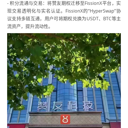
- 积分流通与交易：将赞友期权迁移至FissionX平台，实
现交易透明化与实名认证。FissionX的“HyperSwap”协
议支持多链互通，用户可将期权兑换为USDT、BTC等主
流资产，提升流动性。