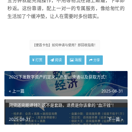
五分钟就能完成操作，不用等物流在路上颠簸，下单即
秒返。这份靠谱，配上一对一的专属服务，像给匆忙的
生活加了个缓冲垫，让人在需要时多份踏实。
【便荔卡包】如何申请与使用？即回收指南！
打赏
阅读
海报
分享
2025下发数字资产的定义，产生，流通以及获取方式！
« 上一篇
2025-08-31
网贷还完能退钱？这不是套路，退费是你该拿的 “血汗钱”！
2025-08-31
下一篇 »