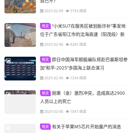
自己不？
2025-02-09
5793 阅读
“小米SU7在服务区被划胎诈补”事发地
热文
位于广东省阳江市的沈海高速（阳茂段）新
墟服务区。
2025-02-06
4265 阅读
即日中国海军舰艇编队将赴巴基斯坦参
热文
加“和平-2025”多国海上联合演习
2025-02-06
1334 阅读
刚果（金）激烈冲突，造成高达2900
热文
人员以上的死亡
2025-02-06
1047 阅读
有关于苹果M5芯片开始量产的消息
热文