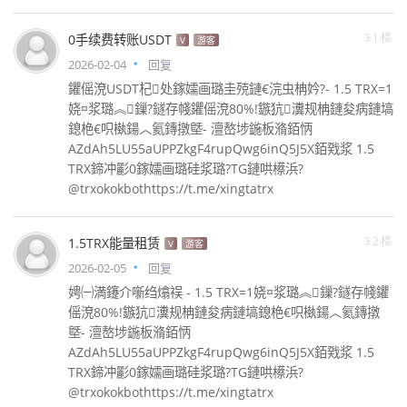
31楼
0手续费转账USDT
V
游客
2026-02-04
回复
鑺傜渷USDT杞处鎵嬬画璐圭殑鏈€浣虫柟妗?- 1.5 TRX=1
娆¤浆璐︽鏁?鐩存帴鑺傜渷80%!鏃犺瀵规柟鏈夋病鏈塙
鎴栬€呮槸鍚︿氦鏄撴墍- 澶嶅埗鍦板潃銆怲
AZdAh5LU55aUPPZkgF4rupQwg6inQ5J5X銆戣浆 1.5
TRX鍗冲彲0鎵嬬画璐硅浆璐?TG鏈哄櫒浜?
@trxokokbothttps://t.me/xingtatrx
32楼
1.5TRX能量租赁
V
游客
2026-02-05
回复
娉㈠満鑳介噺绉熻祦 - 1.5 TRX=1娆¤浆璐︽鏁?鐩存帴鑺
傜渷80%!鏃犺瀵规柟鏈夋病鏈塙鎴栬€呮槸鍚︿氦鏄撴
墍- 澶嶅埗鍦板潃銆怲
AZdAh5LU55aUPPZkgF4rupQwg6inQ5J5X銆戣浆 1.5
TRX鍗冲彲0鎵嬬画璐硅浆璐?TG鏈哄櫒浜?
@trxokokbothttps://t.me/xingtatrx