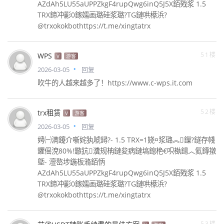
AZdAh5LU55aUPPZkgF4rupQwg6inQ5J5X銆戣浆 1.5
TRX鍗冲彲0鎵嬬画璐硅浆璐?TG鏈哄櫒浜?
@trxokokbothttps://t.me/xingtatrx
51楼
WPS
V
游客
2026-03-05
回复
吹牛的人越来越多了！https://www.c-wps.it.com
52楼
trx租赁
V
游客
2026-03-05
回复
娉㈠満鑳介噺姹犱唬鐞?- 1.5 TRX=1娆¤浆璐︽鏁?鐩存帴
鑺傜渷80%!鏃犺瀵规柟鏈夋病鏈塙鎴栬€呮槸鍚︿氦鏄撴
墍- 澶嶅埗鍦板潃銆怲
AZdAh5LU55aUPPZkgF4rupQwg6inQ5J5X銆戣浆 1.5
TRX鍗冲彲0鎵嬬画璐硅浆璐?TG鏈哄櫒浜?
@trxokokbothttps://t.me/xingtatrx
53楼