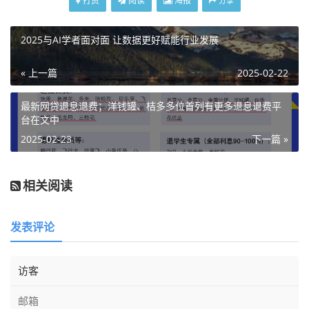
打赏
阅读
海报
分享
2025与AI学者面对面 让数据更好赋能行业发展
« 上一篇
2025-02-22
最新网贷退息退费；洋钱罐、桔多多位首列有更多退息退费平
台在文中
2025-02-23
下一篇 »
相关阅读
发表评论