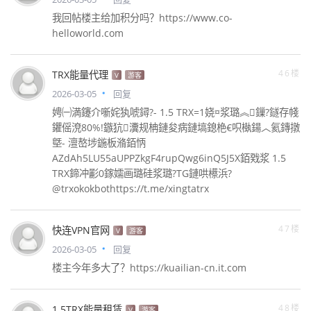
我回帖楼主给加积分吗？https://www.co-
helloworld.com
46楼
TRX能量代理
V
游客
2026-03-05
回复
娉㈠満鑳介噺姹犱唬鐞?- 1.5 TRX=1娆¤浆璐︽鏁?鐩存帴
鑺傜渷80%!鏃犺瀵规柟鏈夋病鏈塙鎴栬€呮槸鍚︿氦鏄撴
墍- 澶嶅埗鍦板潃銆怲
AZdAh5LU55aUPPZkgF4rupQwg6inQ5J5X銆戣浆 1.5
TRX鍗冲彲0鎵嬬画璐硅浆璐?TG鏈哄櫒浜?
@trxokokbothttps://t.me/xingtatrx
47楼
快连VPN官网
V
游客
2026-03-05
回复
楼主今年多大了？https://kuailian-cn.it.com
48楼
1.5TRX能量租赁
V
游客