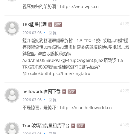
视死如归的架势啊！https://web-wps.cn
41楼
TRX能量代理
V
游客
2026-03-05
回复
鑳介噺姹犳簮澶翠緵搴斿晢 - 1.5 TRX=1娆¤浆璐︽鏁?鐩
存帴鑺傜渷80%!鏃犺瀵规柟鏈夋病鏈塙鎴栬€呮槸鍚︿氦
鏄撴墍- 澶嶅埗鍦板潃銆怲
AZdAh5LU55aUPPZkgF4rupQwg6inQ5J5X銆戣浆 1.5
TRX鍗冲彲0鎵嬬画璐硅浆璐?TG鏈哄櫒浜?
@trxokokbothttps://t.me/xingtatrx
42楼
helloworld官网下载
V
游客
2026-03-05
回复
不是惊喜，是惊吓！https://mac-helloworld.cn
43楼
Tron波场链能量租赁平台
V
游客
2026-03-05
回复