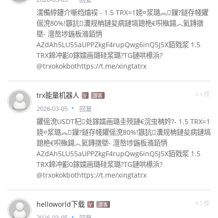
濡備綍鑳介噺绉熻祦 - 1.5 TRX=1娆¤浆璐︽鏁?鐩存帴鑺
傜渷80%!鏃犺瀵规柟鏈夋病鏈塙鎴栬€呮槸鍚︿氦鏄撴
墍- 澶嶅埗鍦板潃銆怲
AZdAh5LU55aUPPZkgF4rupQwg6inQ5J5X銆戣浆 1.5
TRX鍗冲彲0鎵嬬画璐硅浆璐?TG鏈哄櫒浜?
@trxokokbothttps://t.me/xingtatrx
44楼
trx能量机器人
V
游客
2026-03-05
回复
鑺傜渷USDT杞处鎵嬬画璐圭殑鏈€浣虫柟妗?- 1.5 TRX=1
娆¤浆璐︽鏁?鐩存帴鑺傜渷80%!鏃犺瀵规柟鏈夋病鏈塙
鎴栬€呮槸鍚︿氦鏄撴墍- 澶嶅埗鍦板潃銆怲
AZdAh5LU55aUPPZkgF4rupQwg6inQ5J5X銆戣浆 1.5
TRX鍗冲彲0鎵嬬画璐硅浆璐?TG鏈哄櫒浜?
@trxokokbothttps://t.me/xingtatrx
45楼
helloworld下载
V
游客
2026-03-05
回复