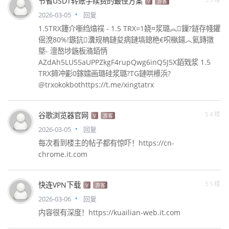
节省USDT转账手续费的最佳方案
V
游客
2026-03-05
回复
1.5TRX鑳介噺绉熻祦 - 1.5 TRX=1娆¤浆璐︽鏁?鐩存帴鑺
傜渷80%!鏃犺瀵规柟鏈夋病鏈塙鎴栬€呮槸鍚︿氦鏄撴
墍- 澶嶅埗鍦板潃銆怲
AZdAh5LU55aUPPZkgF4rupQwg6inQ5J5X銆戣浆 1.5
TRX鍗冲彲0鎵嬬画璐硅浆璐?TG鏈哄櫒浜?
@trxokokbothttps://t.me/xingtatrx
54楼
谷歌浏览器官网
V
游客
2026-03-05
回复
每次看到楼主的帖子都有惊吓！https://cn-
chrome.it.com
55楼
快连VPN下载
V
游客
2026-03-06
回复
内容很有深度！https://kuailian-web.it.com