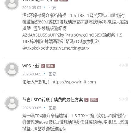
2026-03-05
回复
浠€涔堟槸鑳介噺绉熻祦 - 1.5 TRX=1娆¤浆璐︽鏁?鐩存
帴鑺傜渷80%!鏃犺瀵规柟鏈夋病鏈塙鎴栬€呮槸鍚︿氦鏄
撴墍- 澶嶅埗鍦板潃銆怲
AZdAh5LU55aUPPZkgF4rupQwg6inQ5J5X銆戣浆 1.5
TRX鍗冲彲0鎵嬬画璐硅浆璐?TG鏈哄櫒浜?
@trxokokbothttps://t.me/xingtatrx
49楼
WPS下载
V
游客
2026-03-05
回复
论坛人气好旺！https://wps-win.it.com
50楼
节省USDT转账手续费的最佳方案
V
游客
2026-03-05
回复
娉㈠満TRX鑳介噺绉熻祦 - 1.5 TRX=1娆¤浆璐︽鏁?鐩存
帴鑺傜渷80%!鏃犺瀵规柟鏈夋病鏈塙鎴栬€呮槸鍚︿氦鏄
撴墍- 澶嶅埗鍦板潃銆怲