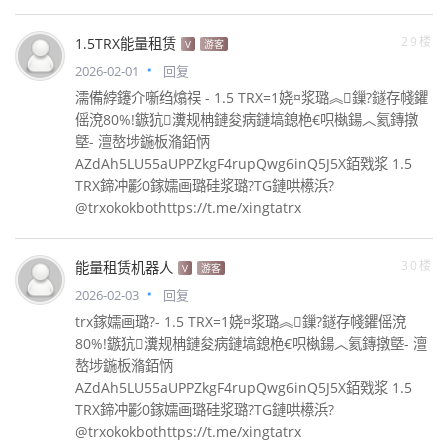
29楼
1.5TRX能量租赁
V
游客
2026-02-01
回复
濡備綍鑳介噺绉熻祦 - 1.5 TRX=1娆¤浆璐︽鏁?鐩存帴鑺
傜渷80%!鏃犺瀵规柟鏈夋病鏈塙鎴栬€呮槸鍚︿氦鏄撴
墍- 澶嶅埗鍦板潃銆怲
AZdAh5LU55aUPPZkgF4rupQwg6inQ5J5X銆戣浆 1.5
TRX鍗冲彲0鎵嬬画璐硅浆璐?TG鏈哄櫒浜?
@trxokokbothttps://t.me/xingtatrx
30楼
能量租赁机器人
V
游客
2026-02-03
回复
trx鎵嬬画璐?- 1.5 TRX=1娆¤浆璐︽鏁?鐩存帴鑺傜渷
80%!鏃犺瀵规柟鏈夋病鏈塙鎴栬€呮槸鍚︿氦鏄撴墍- 澶
嶅埗鍦板潃銆怲
AZdAh5LU55aUPPZkgF4rupQwg6inQ5J5X銆戣浆 1.5
TRX鍗冲彲0鎵嬬画璐硅浆璐?TG鏈哄櫒浜?
@trxokokbothttps://t.me/xingtatrx