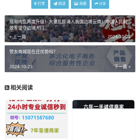
打赏
阅读
海报
分享
缅甸内乱再度升级！大量乱民涌入我国边境云南！中国人民解
放军坚守边境大门
« 上一篇
2024-10-22
赞友商城现在还优势吗？
2024-10-23
下一篇 »
相关阅读