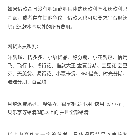
如果借款合同没有明确载明具体的还款利率和还款利息
金额，或者存在其他争议，借款人也可以要求平台退还
除已还款本金以外的所有费用。
网贷退费系列：
洋钱罐、桔多多、小象优品、好分期、小花钱包、信用
飞、飞行卡、畅行花、借款大王-金赢分期、芸豆花-芸豆
芬、天美贷、易得花、小赢卡贷、360借条、时光分期、
通通分期、百宝顺…
月炮退费系列： 哈银花 银掌柜 薪小用 快用 爱小花 ，
贝乐享等
结清3笔以上的 并且全部结清
以上内容作为一定的参考，具体退费结果以审核为