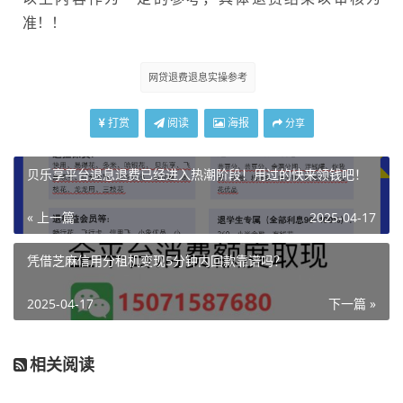
准！！
网贷退费退息实操参考
打赏
阅读
海报
分享
贝乐享平台退息退费已经进入热潮阶段！用过的快来领钱吧！
« 上一篇
2025-04-17
凭借芝麻信用分租机变现5分钟内回款靠谱吗？
2025-04-17
下一篇 »
相关阅读