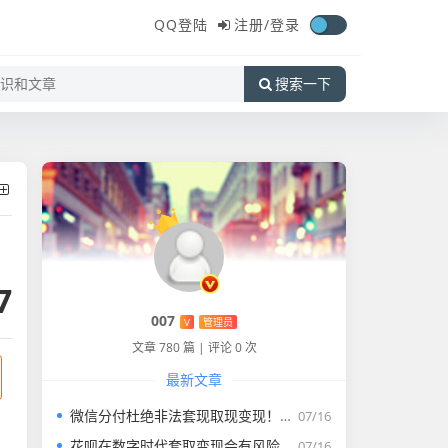
QQ登陆
注册/
登录
搜索一下
7
007
V
管理员
文章 780 篇
|
评论 0 次
最新文章
微信分付杜绝非法套现取现变现！！！
07/16
花呗在数字时代套取变现会有风险吗？
07/16