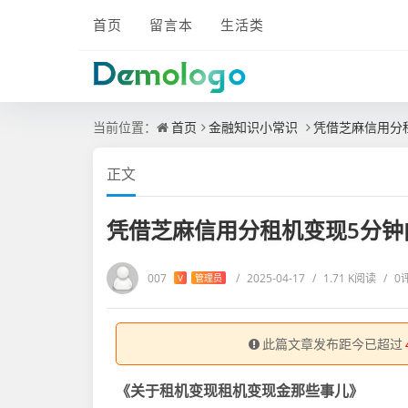
首页
留言本
生活类
当前位置：
首页
金融知识小常识
凭借芝麻信用分
正文
凭借芝麻信用分租机变现5分钟
007
/
2025-04-17
/
1.71 K阅读
/
0
V
管理员
此篇文章发布距今已超过
《关于租机变现租机变现金那些事儿》