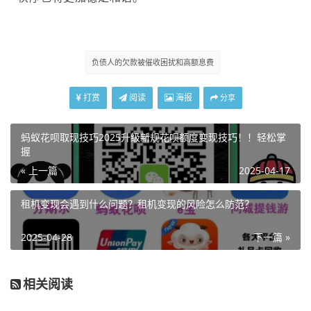
负债人的欠款被催收困扰和高额息费
打赏
阅读
海报
分享
蚂蚁花呗取现技巧2025升级新规花呗额度变现技巧！！轻松掌
握
« 上一篇
2025-04-17
租机变现会遇到什么问题？租机变现的风险怎么防范？
2025-04-28
下一篇 »
相关阅读