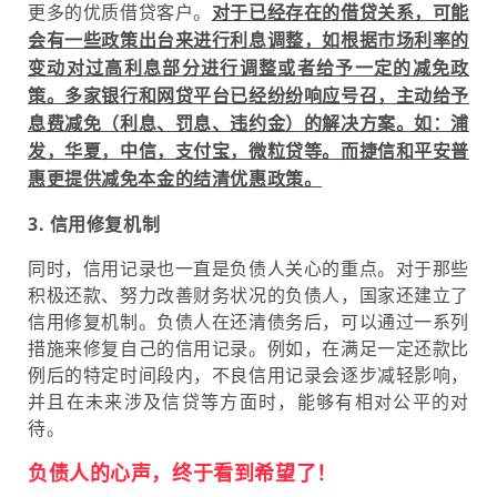
更多的优质借贷客户。
对于已经存在的借贷关系，可能
会有一些政策出台来进行利息调整，如根据市场利率的
变动对过高利息部分进行调整或者给予一定的减免政
策。多家银行和网贷平台已经纷纷响应号召，主动给予
息费减免（
利息、罚息、违约金）
的解决方案。如：浦
发，华夏，中信，支付宝，微粒贷等。而捷信和
平安普
惠
更提供减免本金的结清优惠政策。
3. 信用修复机制
同时，信用记录也一直是负债人关心的重点。
对于那些
积极还款、努力改善财务状况的负债人，
国家还建立了
信用修复机制。负债人在还清债务后，可以通过一系列
措施来修复自己的信用记录。
例如，在满足一定还款比
例后的特定时间段内，不良信用记录会逐步减轻影响，
并且在未来涉及信贷等方面时，能够有相对公平的对
待。
负债人的心声，终于看到希望了！