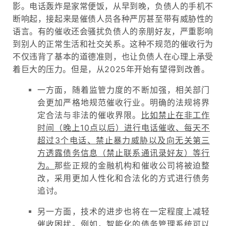
影。电话轰炸是家常便饭，从早到晚，负债人的手机不
断响起，接起来是催债人员各种严厉甚至带有威胁性的
语言。有的催收还会骚扰负债人的亲朋好友，严重影响
到别人的正常生活和社交关系。这种不规范的催收行为
不仅违背了基本的道德准则，也让负债人在心理上承受
着巨大的压力。
但是，从2025年开始有望得到改善。
一方面，随着监管力度的不断加强，相关部门
会更加严格地规范催收行业。明确的法规将界
定合法与非法的催收界限。
比如禁止在非工作
时间（晚上10点以后）进行电话催收、每天不
超过3个电话
、
禁止暴力威胁以及向无关第三
方透露债务信息（禁止联系通讯录好友）等行
为。
那些正规的金融机构和催收公司将被迫整
改，采用更加人性化和合法化的方式进行债务
追讨。
另一方面，技术的进步也将在一定程度上减轻
催收困扰。
例如，智能化的债务管理系统可以