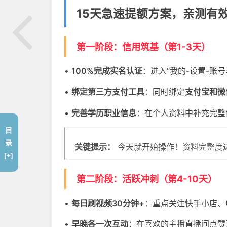
15天急速提额方案，亲测有
第一阶段：信用筑基（第1-3天）
•
100%完成实名认证
：进入“我的-设置-账
•
绑定第三方支付工具
：同时绑定
支付宝和微
•
完善学历职业信息
：在个人资料中补充完整
目
录
关键提示：
今天就开始操作！资料完整度达
[+]
第二阶段：活跃冲刺（第4-10天）
•
每日刷视频30分钟+
：重点关注快手小店、
•
早晚各一次互动
：在喜欢的主播直播间点赞