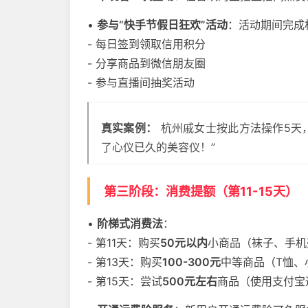
•
参与“快手节假日狂欢”活动
：活动期间完成
- 每日签到领取信用积分
- 分享商品到微信朋友圈
- 参与直播间抽奖活动
真实案例：
杭州戚女士按此方法操作5天，
了心仪已久的美容仪！”
第三阶段：消费提额（第11-15天）
•
阶梯式消费法
：
- 第11天：购买
50元以内
小商品（袜子、手机
- 第13天：购买
100-300元
中等商品（T恤、
- 第15天：尝试
500元左右
商品（使用支付宝