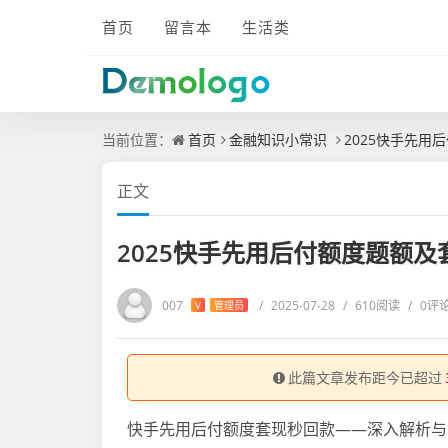
首页
留言本
生活类
当前位置：
首页
金融知识小常识
2025快手先
正文
2025快手先用后付额度题额
007
/
2025-07-28
/
610阅读
/
0评
V
管理员
此篇文章发布距今已超过
快手先用后付额度套现秒回款——深入解析与