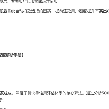
务费，普通用户使用也能提升信用
账后系统自动扣款造成的困惑
，提前还款用户额度提升率
高出
深度解析手册》
？
专家
组成，深度了解快手信用评估体系的核心算法。通过分析
50
于：