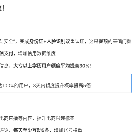
效！
号与安全”，完成
身份证+人脸识别
双重认证，这是提额的基础门槛
信支付
，增加信用数据维度
信息，
大专以上学历用户额度平均提高30%
！
100%的用户，3天内额度提升概率
提高5倍
！
电商直播等内容，提升电商兴趣标签
评论，
每天至少互动5条
，增加账号权重