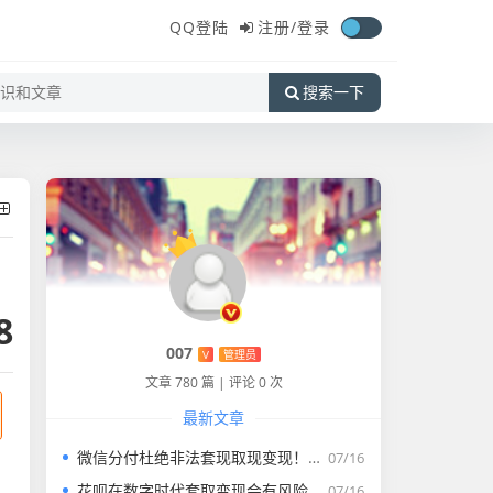
QQ登陆
注册/
登录
搜索一下
8
007
V
管理员
文章 780 篇
|
评论 0 次
最新文章
微信分付杜绝非法套现取现变现！！！
07/16
花呗在数字时代套取变现会有风险吗？
07/16