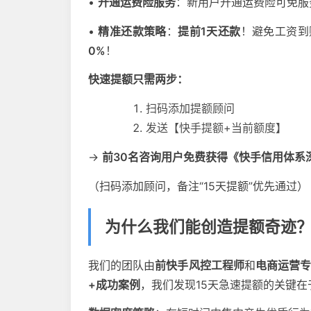
•
开通运费险服务
：新用户开通运费险可免服
•
精准还款策略
：
提前1天还款
！避免工资到
0%
！
快速提额只需两步：
扫码添加提额顾问
发送【快手提额+当前额度】
→
前30名咨询用户免费获得《快手信用体系
（扫码添加顾问，备注“15天提额”优先通过）
为什么我们能创造提额奇迹
我们的团队由
前快手风控工程师
和
电商运营
+成功案例
，我们发现15天急速提额的关键在