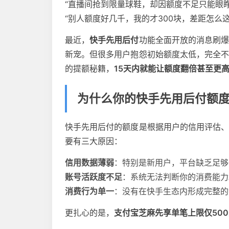
“直播间抢到限量球鞋，却因额度不足只能眼睁
“别人额度好几千，我的才300块，差距怎么这
最近，
快手
先用后付
功能全面开放的消息刷
新宠。但很多用户抱怨初始额度太低，完全
的提额秘籍，
15天内就能让额度翻倍甚至更
为什么你的快手先用后付额
快手先用后付的额度是根据用户的
信用评估
要有三大原因：
信用数据薄弱
：特别是新用户，平台缺乏足够
账号活跃度不足
：系统无法判断你的消费能力
消费行为单一
：没有在快手生态内形成完整的
更扎心的是，
支付宝芝麻先享单笔上限仅50