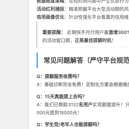
数据密度策略
：在短时间内集中产生优质行为
活动红利捕捉
：精准把握平台大型活动期的风
信用画像优化
：针对性强化平台看重的信用维
重要提醒：
近期快手月付用户量
激增300
的活动窗口期，
正是最佳提额时机
！
常见问题解答（严守平台规
Q：提额服务收费吗？
A：基础诊断完全免费！定制化方案会根据难
Q：15天真能提上去吗？
A：我们已帮助3132
名用户
实现额度提升！
000元提到18000元！
Q：学生党/老年人也能提额吗？