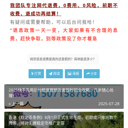
我团队专注网代退费，0费用、0风险，前期不
收费，退成功再结算！
有疑问或需要帮助，可以后台问我哈！
“退息政策一天一变，大家如果有不合理的息
费，赶快争取，别等政策没了你才着急
网贷退息退费是真的还是假的？具体能退多少？
打赏
阅读
海报
分享
2025快手先用后付额度题额及套现秒回全攻略，几步随心处
理！
« 上一篇
2025-07-28
香港《稳定币条例》8月1日正式生效在即，初期或只推出数个
牌照，将对无牌稳定币推广定罪