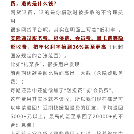
费，退的是什么钱？
网贷退费，退的是你借款时被多收的不合理费
用！
很多网贷平台呢，其实在明面上写着“低利率”，
实际通过服务费、担保费、会员费、黑卡费等隐
形收费，把年化利率抬到36%甚至更高
（远超
国家规定的合法范围）。
比如“桔某多”，很多用户发现：
前两期还款金额比后面高出一大截（含隐藏服务
费）；
每期还款中还偷偷加了“融担费”或“会员费”。
这些费用其实本就不该收，所以我们现在都是可
以申请退回！近期找媛姐退费的朋友，平均退回
5000+元以上，最高的甚至拿回了20000+的不
合理息费！
上面给大家介绍了那些费用可以退，接着继续为