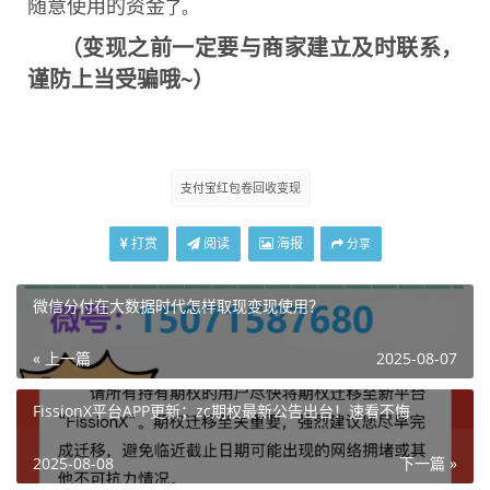
随意使用的资金
了。
（变现之前一定要与商家建立及时联系，
谨防上当受骗哦~）
支付宝红包卷回收变现
打赏
阅读
海报
分享
微信分付在大数据时代怎样取现变现使用？
« 上一篇
2025-08-07
FissionX平台APP更新；zc期权最新公告出台！速看不悔
2025-08-08
下一篇 »