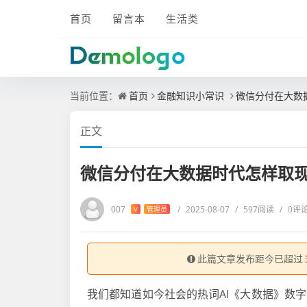
首页
留言本
生活类
当前位置：
首页
金融知识小常识
微信分付在大数
正文
微信分付在大数据时代怎样取
007
/
2025-08-07
/
597阅读
/
0评
V
管理员
此篇文章发布距今已超过
我们都知道如今社会的热词AI《大数据》数