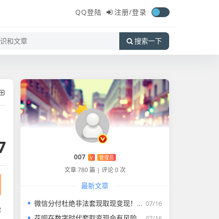
QQ登陆
注册/
登录
搜索一下
7
007
V
管理员
文章 780 篇
|
评论 0 次
最新文章
微信分付杜绝非法套现取现变现！！！
07/16
你
花呗在数字时代套取变现会有风险吗？
07/16