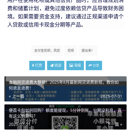
用户在使用花呗或其他信贷产品时，应合理规划消
费和储蓄计划，避免过度依赖信贷产品导致财务困
境。如果需要资金支持，建议通过正规渠道申请个
人贷款或信用卡现金分期等产品。
支付宝花呗；风控
花呗
提出来！
打赏
阅读
海报
分享
金融网贷退费大整顿！2025年8月最新网贷退费新规，教你如
何退息退费！
« 上一篇
2025-07-31
便荔卡包如何回购？额度能提现，5分钟到账，分期没利息，真
有这么划算吗？
2025-07-31
下一篇 »