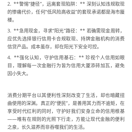
2. **警惕“捷径”，远离套现陷阱：** 深刻认知违规取现
的惨痛代价，任何“低风险高收益”的套现承诺都是海市蜃
楼。
3. **急用现金，寻求“阳光”路径：** 若确需现金周转，
应优先选择银行信用卡合规取现、持牌金融机构的消费
信贷产品。成本虽存，却在阳光下安全可控。
4. **强化认知，守护信用基石：** 珍视个人信用如眼
目，理解每一次金融行为皆为信用大厦添砖加瓦，避免
因小失大。
消费分期平台以其便利性深刻改变了生活，却也暗藏扭
曲使用的深渊。真正的“便民”，是善用其力而不逾矩，在
享受时代红利的同时，守护好我们安身立命的信用根基
——唯有在规则的光照下行走，方能让现代金融的便利
之泉，长久滋养而非吞噬我们的生活。