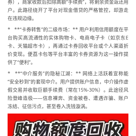
券），商家收款后扣除高额“手续费”，将剩余资金返还用
户。此路径绕开了平台对现金借贷的严格管控，却游走
在违规边缘。
* **“卡券转售”的二级市场：** 用户利用信用额度在平
台购买高流通性的实体购物卡、电商电子卡（如京东E
卡、天猫超市卡），再通过卡券回收平台或个人渠道折
价变现。便荔卡包等平台丰富的卡券资源为这一操作提
供了“便利”。
* **“中介服务”的隐秘江湖：** 网络上活跃着宣称能
“安全秒到”的套现中介。用户提供账户信息，中介操作虚
假交易并收取巨额手续费（常在15%-30%）。此途径风
险登峰造极——信息裸奔、资金被卷、遭遇诈骗、账户
冻结、征信污点，甚至卷入洗钱漩涡。