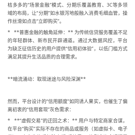
桔多多的“场景金融”模式、分期乐覆盖教育、3C等多领
域的布局，让“分期”如水银泻地般融入消费毛细血管，操
作丝滑如点击“立即购买”。
* **普惠金融的触角延伸：** 为传统信贷服务覆盖不足
的年轻群体、新市民开辟通道。通过大数据风控，平台
为缺乏征信历史的用户提供“信用初体验”，以低门槛方式
满足其提升生活品质的合理需求。
**暗流涌动：取现迷途与风险深渊**
然而，平台设计的“信用额度”如同诱人果实，也催生了偏
离初衷的“信用套现”灰色需求：
* **“虚假交易”的迂回之术：** 用户与特定商家合谋，
在平台“购买”实际不存在的商品或服务（如虚拟卡、电子