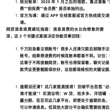
核对账单：2020 年 1 月之后的借款，重点查看 
费”“担保费”“会员费” 是否单独列出。
官方沟通：通过 APP 在线客服或官方热线提交
请。
网贷退息退费避坑指南：退息退费的水比你想象的要
深，这 3 个关键点直接决定你能否拿回钱：
千万别急着注销账号！很多人还清欠款后就随手注
账号，结果想退费的时候连账单都查不到。记住：
这辈子不再接触网贷，账号也得保留着，聊天记录
款凭证更要截图保存好，这些都是维权的关键证据
逾期没还清？这几家能直接退！别被平台忽悠 “必
清才能退”！实测证明：W 贷、桔多多、
洋钱罐
赢分期、芸豆花这几家平台，即便处于逾期状态，
可以申请退息。但其他大部分平台确实需要结清后